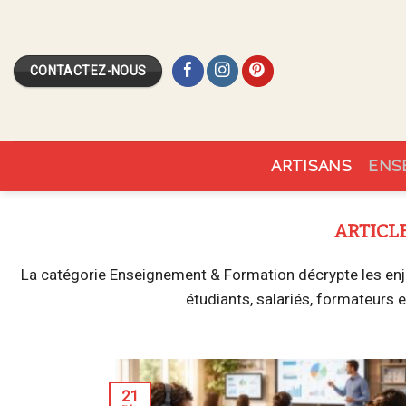
Skip
to
content
CONTACTEZ-NOUS
ARTISANS
ENS
La catégorie Enseignement & Formation décrypte les enje
étudiants, salariés, formateurs 
21