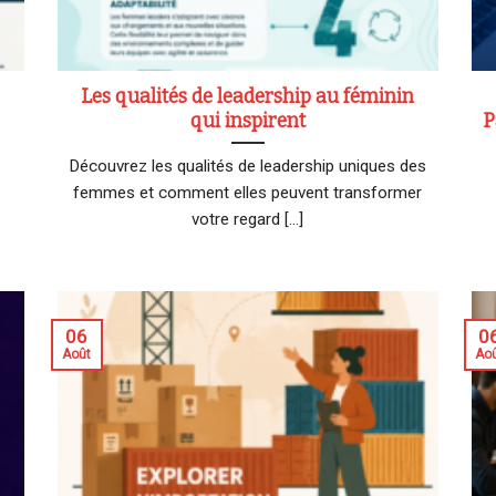
Les qualités de leadership au féminin
qui inspirent
P
Découvrez les qualités de leadership uniques des
femmes et comment elles peuvent transformer
votre regard [...]
06
0
Août
Ao