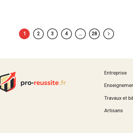
1
2
3
4
…
28
Entreprise
Enseignemen
Travaux et b
Artisans