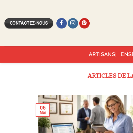
Skip
to
content
CONTACTEZ-NOUS
ARTISANS
ENS
05
Mai