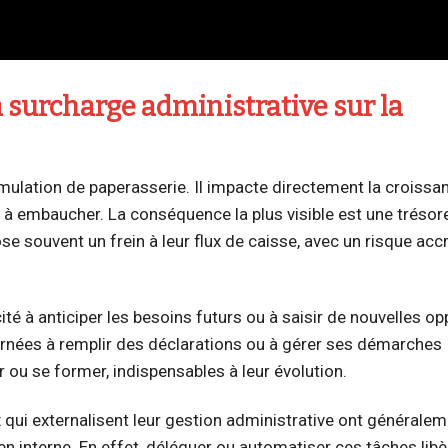
 surcharge administrative sur la
mulation de paperasserie. Il impacte directement la croissa
 ou à embaucher. La conséquence la plus visible est une trésor
se souvent un frein à leur flux de caisse, avec un risque acc
ité à anticiper les besoins futurs ou à saisir de nouvelles o
urnées à remplir des déclarations ou à gérer ses démarches
r ou se former, indispensables à leur évolution.
ui externalisent leur gestion administrative ont généralem
en interne. En effet, déléguer ou automatiser ces tâches libè