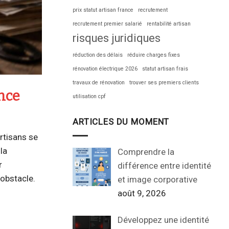
prix statut artisan france
recrutement
recrutement premier salarié
rentabilité artisan
risques juridiques
réduction des délais
réduire charges fixes
rénovation électrique 2026
statut artisan frais
travaux de rénovation
trouver ses premiers clients
ance
utilisation cpf
ARTICLES DU MOMENT
rtisans se
la
Comprendre la
r
différence entre identité
 obstacle.
et image corporative
août 9, 2026
Développez une identité