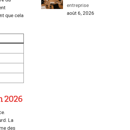
entreprise
ent
août 6, 2026
nt que cela
en 2026
ce.
urd. La
omme des