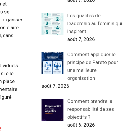
août 7, 2026
s et
ms se
Les qualités de
r organiser
leadership au féminin qui
on claire
inspirent
l, sans
août 7, 2026
Comment appliquer le
principe de Pareto pour
dividuels
une meilleure
si elle
organisation
n place
août 7, 2026
mentaire
figuré
Comment prendre la
responsabilité de ses
objectifs ?
août 6, 2026
e