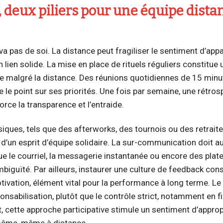
 deux piliers pour une équipe dista
va pas de soi. La distance peut fragiliser le sentiment d’ap
un lien solide. La mise en place de rituels réguliers constitue 
ise malgré la distance. Des réunions quotidiennes de 15 minu
 le point sur ses priorités. Une fois par semaine, une rétros
orce la transparence et l’entraide.
ysiques, tels que des afterworks, des tournois ou des retrait
 d’un esprit d’équipe solidaire. La sur-communication doit a
 que le courriel, la messagerie instantanée ou encore des pla
mbiguïté. Par ailleurs, instaurer une culture de feedback cons
tivation, élément vital pour la performance à long terme. Le
onsabilisation, plutôt que le contrôle strict, notamment en f
, cette approche participative stimule un sentiment d’approp
i-même, même à distance.