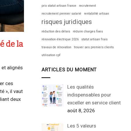
prix statut artisan france
recrutement
recrutement premier salarié
rentabilité artisan
risques juridiques
réduction des délais
réduire charges fixes
rénovation électrique 2026
statut artisan frais
é de la
travaux de rénovation
trouver ses premiers clients
utilisation cpf
 et alignés
ARTICLES DU MOMENT
er ces
Les qualités
 », il vaut
indispensables pour
liant deux
exceller en service client
août 8, 2026
Les 5 valeurs