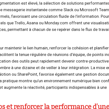
gmentation est élevé, la sélection de solutions performante
es de messagerie instantanée comme Slack ou Microsoft Tea
mels, favorisant une circulation fluide de l’information. Pou
 tels que Trello, Asana ou Monday.com offrent une visualisati
es, permettant à chacun de se repérer dans le flux de travai
 maintenir le lien humain, renforcer la cohésion et planifier
litent la tenue régulière de réunions d’équipe, de points in
cation des outils peut rapidement devenir contre-productive 
mbre à une dizaine et de veiller à leur intégration. La mise e
 Notion ou SharePoint, favorise également une gestion docu
. La pratique montre qu’un environnement numérique bien con
t augmente la réactivité, participants indispensables à une
s et renforcer la performance d’un