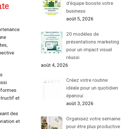
d’équipe booste votre
nte
business
août 5, 2026
partenance
20 modèles de
une
présentations marketing
tes,
pour un impact visuel
pective
réussi
août 4, 2026
es
Créez votre routine
ussi
idéale pour un quotidien
teformes
épanoui
tructif et
août 3, 2026
ixant des
Organisez votre semaine
riation et
pour être plus productive