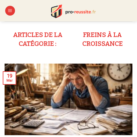
Skip
to
content
FREINS À LA
CROISSANCE
19
Mar