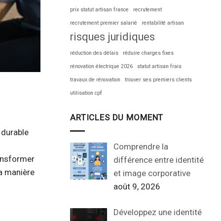
prix statut artisan france
recrutement
recrutement premier salarié
rentabilité artisan
risques juridiques
réduction des délais
réduire charges fixes
rénovation électrique 2026
statut artisan frais
travaux de rénovation
trouver ses premiers clients
utilisation cpf
ARTICLES DU MOMENT
e durable
Comprendre la
ansformer
différence entre identité
la manière
et image corporative
août 9, 2026
Développez une identité