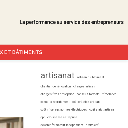
La performance au service des entrepreneurs
X ET BÂTIMENTS
artisanat
artisan du bâtiment
chantier de rénovation
charges artisan
charges fixes entreprise
conseils formateur freelance
conseils recrutement
coût création artisan
coût mise aux normes électriques
coût statut artisan
cpf
croissance entreprise
devenir formateur indépendant
droits cpf