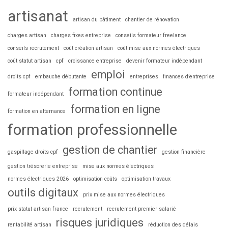
artisanat
artisan du bâtiment
chantier de rénovation
charges artisan
charges fixes entreprise
conseils formateur freelance
conseils recrutement
coût création artisan
coût mise aux normes électriques
coût statut artisan
cpf
croissance entreprise
devenir formateur indépendant
emploi
droits cpf
embauche débutante
entreprises
finances d’entreprise
formation continue
formateur indépendant
formation en ligne
formation en alternance
formation professionnelle
gestion de chantier
gaspillage droits cpf
gestion financière
gestion trésorerie entreprise
mise aux normes électriques
normes électriques 2026
optimisation coûts
optimisation travaux
outils digitaux
prix mise aux normes électriques
prix statut artisan france
recrutement
recrutement premier salarié
risques juridiques
rentabilité artisan
réduction des délais