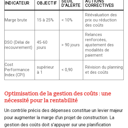
SEUIL
ACTIONS
INDICATEUR
OBJECTIF
D’ALERTE
CORRECTIVES
Réévaluation des
Marge brute
15 à 25%
< 10%
prix ou réduction
des coûts
Relances
renforcées,
DSO (Délai de
45-60
> 90 jours
ajustement des
recouvrement)
jours
modalités de
paiement
Cost
supérieur
Révision du planning
Performance
< 0,90
à 1
et des coûts
Index (CPI)
Optimisation de la gestion des coûts : une
nécessité pour la rentabilité
Un contrôle précis des dépenses constitue un levier majeur
pour augmenter la marge d’un projet de construction. La
gestion des coûts doit s’appuyer sur une planification