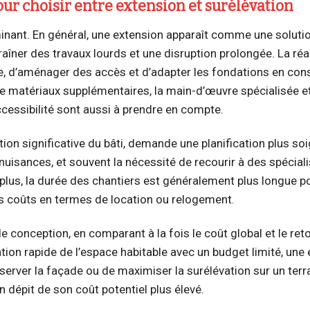
our choisir entre extension et surélévation
minant. En général, une extension apparaît comme une solut
traîner des travaux lourds et une disruption prolongée. La réa
de, d’aménager des accès et d’adapter les fondations en co
e matériaux supplémentaires, la main-d’œuvre spécialisée et
cessibilité sont aussi à prendre en compte.
ation significative du bâti, demande une planification plus so
nuisances, et souvent la nécessité de recourir à des spécial
e plus, la durée des chantiers est généralement plus longue po
es coûts en termes de location ou relogement.
 de conception, en comparant à la fois le coût global et le ret
ation rapide de l’espace habitable avec un budget limité, une
nserver la façade ou de maximiser la surélévation sur un terr
en dépit de son coût potentiel plus élevé.