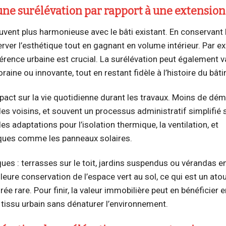
une surélévation par rapport à une extension
ouvent plus harmonieuse avec le bâti existant. En conservant
erver l’esthétique tout en gagnant en volume intérieur. Par e
érence urbaine est crucial. La surélévation peut également v
aine ou innovante, tout en restant fidèle à l’histoire du bât
impact sur la vie quotidienne durant les travaux. Moins de dém
es voisins, et souvent un processus administratif simplifié si
es adaptations pour l’isolation thermique, la ventilation, et
iques comme les panneaux solaires.
ues : terrasses sur le toit, jardins suspendus ou vérandas en
lleure conservation de l’espace vert au sol, ce qui est un ato
rare. Pour finir, la valeur immobilière peut en bénéficier e
 tissu urbain sans dénaturer l’environnement.