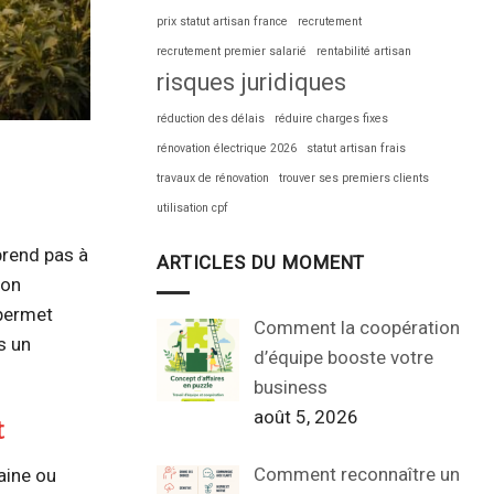
prix statut artisan france
recrutement
recrutement premier salarié
rentabilité artisan
risques juridiques
réduction des délais
réduire charges fixes
rénovation électrique 2026
statut artisan frais
travaux de rénovation
trouver ses premiers clients
utilisation cpf
prend pas à
ARTICLES DU MOMENT
ion
 permet
Comment la coopération
s un
d’équipe booste votre
business
août 5, 2026
t
Comment reconnaître un
aine ou