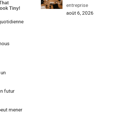
entreprise
août 6, 2026
 quotidienne
 nous
 un
n futur
 peut mener
.