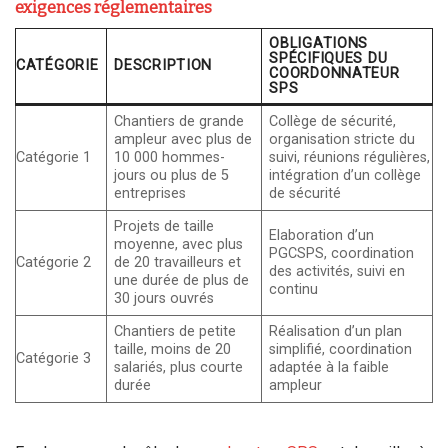
exigences réglementaires
OBLIGATIONS
SPÉCIFIQUES DU
CATÉGORIE
DESCRIPTION
COORDONNATEUR
SPS
Chantiers de grande
Collège de sécurité,
ampleur avec plus de
organisation stricte du
Catégorie 1
10 000 hommes-
suivi, réunions régulières,
jours ou plus de 5
intégration d’un collège
entreprises
de sécurité
Projets de taille
Elaboration d’un
moyenne, avec plus
PGCSPS, coordination
Catégorie 2
de 20 travailleurs et
des activités, suivi en
une durée de plus de
continu
30 jours ouvrés
Chantiers de petite
Réalisation d’un plan
taille, moins de 20
simplifié, coordination
Catégorie 3
salariés, plus courte
adaptée à la faible
durée
ampleur