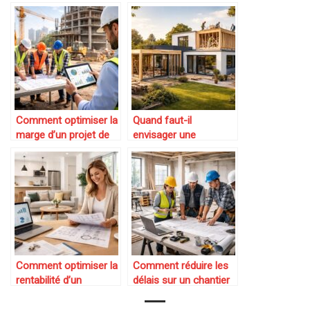
Comment optimiser la
Quand faut-il
marge d’un projet de
envisager une
construction
surélévation plutôt
qu’une extension
Comment optimiser la
Comment réduire les
rentabilité d’un
délais sur un chantier
investissement locatif
de rénovation
après travaux