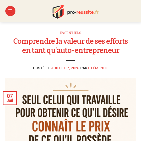
Skip
to
content
ESSENTIELS
Comprendre la valeur de ses efforts
en tant qu’auto-entrepreneur
POSTÉ LE
JUILLET 7, 2026
PAR
CLÉMENCE
07
Juil