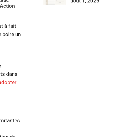
août 1, 2026
t à fait
 boire un
e
nts dans
 adopter
imitantes
tion de