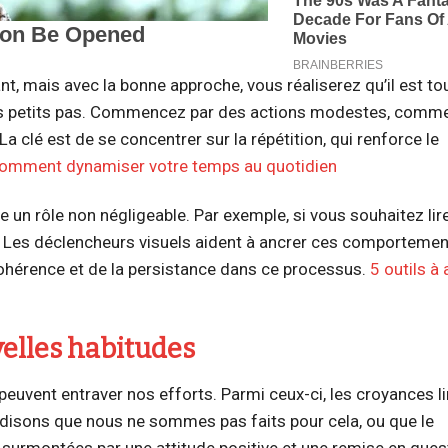
, mais avec la bonne approche, vous réaliserez qu’il est tou
 des petits pas. Commencez par des actions modestes, comme
 clé est de se concentrer sur la répétition, qui renforce le
omment dynamiser votre temps au quotidien
 un rôle non négligeable. Par exemple, si vous souhaitez lir
r. Les déclencheurs visuels aident à ancrer ces comporteme
cohérence et de la persistance dans ce processus.
5 outils à
velles habitudes
euvent entraver nos efforts. Parmi ceux-ci, les croyances l
disons que nous ne sommes pas faits pour cela, ou que le
 surmontées par une attitude positive et une remise en ques